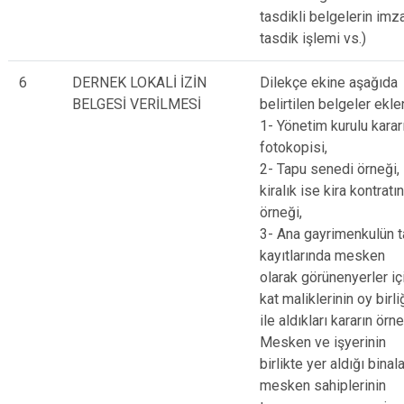
tasdikli belgelerin imz
tasdik işlemi vs.)
6
DERNEK LOKALİ İZİN
Dilekçe ekine aşağıda
BELGESİ VERİLMESİ
belirtilen belgeler eklen
1- Yönetim kurulu karar
fotokopisi,
2- Tapu senedi örneği,
kiralık ise kira kontratın
örneği,
3- Ana gayrimenkulün 
kayıtlarında mesken
olarak görünenyerler iç
kat maliklerinin oy birli
ile aldıkları kararın örne
Mesken ve işyerinin
birlikte yer aldığı binal
mesken sahiplerinin