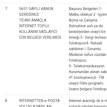
7
5651 SAYILI KANUN
Başvuru Belgeleri:1-
GEREĞİNCE
Matbu dilekçe 2- İşyeri
TİCARİ AMAÇLA
Açma ve Çalışma
İNTERNET TOPLU
Ruhsatının aslı ya da
KULLANIM SAĞLAYICI
belediyeden onaylı bir
İZİN BELGESİ VERİLMESİ
örneği 3- Vergi levhası
fotokopisi4- Ruhsat
sahibinin / Sorumlu
Müdürün nüfus cüzdan
fotokopisi,
5- Telekomünikasyon
Kurumundan alınan sab
IP sözleşmesi,6- TİB
onaylı filtre programı
lisans belgesi fotokop
8
İNTERNETTEN e-POSTA
İnternet aracılığı ile e-
YOLUYLA YAPILAN
yoluyla yapılan başvuru