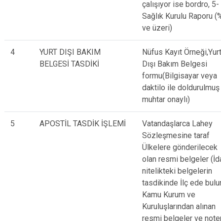
çalışıyor ise bordro, 5-
Sağlık Kurulu Raporu 
ve üzeri)
4
YURT DIŞI BAKIM
Nüfus Kayıt Örneği,Yur
BELGESİ TASDİKİ
Dışı Bakım Belgesi
formu(Bilgisayar veya
daktilo ile doldurulmuş
muhtar onaylı)
5
APOSTİL TASDİK İŞLEMİ
Vatandaşlarca Lahey
Sözleşmesine taraf
Ülkelere gönderilecek
olan resmi belgeler (İd
nitelikteki belgelerin
tasdikinde İlç ede bul
Kamu Kurum ve
Kuruluşlarından alınan
resmi belgeler ve note