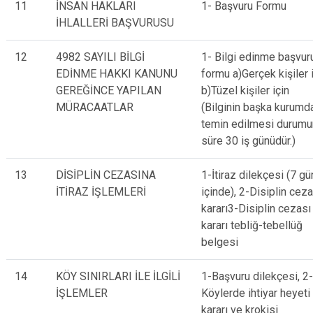
11
İNSAN HAKLARI
1- Başvuru Formu
İHLALLERİ BAŞVURUSU
12
4982 SAYILI BİLGİ
1- Bilgi edinme başvur
EDİNME HAKKI KANUNU
formu a)Gerçek kişiler i
GEREĞİNCE YAPILAN
b)Tüzel kişiler için
MÜRACAATLAR
(Bilginin başka kurumd
temin edilmesi durum
süre 30 iş günüdür.)
13
DİSİPLİN CEZASINA
1-İtiraz dilekçesi (7 gü
İTİRAZ İŞLEMLERİ
içinde), 2-Disiplin ceza
kararı3-Disiplin cezası
kararı tebliğ-tebellüğ
belgesi
14
KÖY SINIRLARI İLE İLGİLİ
1-Başvuru dilekçesi, 2-
İŞLEMLER
Köylerde ihtiyar heyeti
kararı ve krokisi