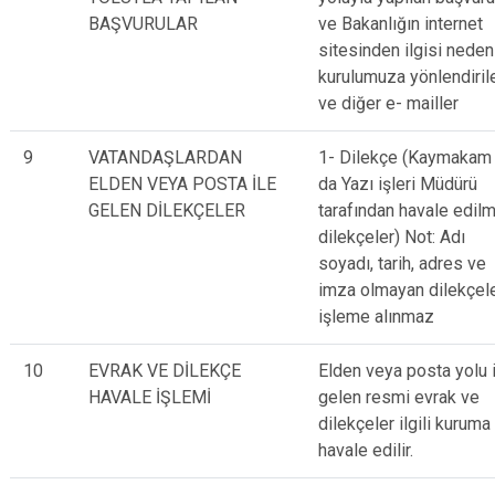
BAŞVURULAR
ve Bakanlığın internet
sitesinden ilgisi nedeni
kurulumuza yönlendiril
ve diğer e- mailler
9
VATANDAŞLARDAN
1- Dilekçe (Kaymakam
ELDEN VEYA POSTA İLE
da Yazı işleri Müdürü
GELEN DİLEKÇELER
tarafından havale edilm
dilekçeler) Not: Adı
soyadı, tarih, adres ve
imza olmayan dilekçel
işleme alınmaz
10
EVRAK VE DİLEKÇE
Elden veya posta yolu 
HAVALE İŞLEMİ
gelen resmi evrak ve
dilekçeler ilgili kuruma
havale edilir.