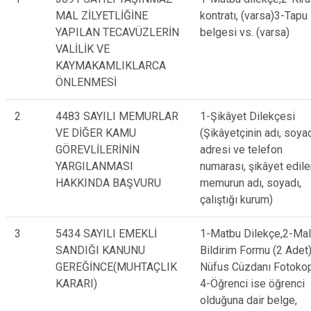
MAL ZİLYETLİĞİNE
kontratı, (varsa)3-Tapu
YAPILAN TECAVÜZLERİN
belgesi vs. (varsa)
VALİLİK VE
KAYMAKAMLIKLARCA
ÖNLENMESİ
2
4483 SAYILI MEMURLAR
1-Şikâyet Dilekçesi
VE DİĞER KAMU
(Şikâyetçinin adı, soyad
GÖREVLİLERİNİN
adresi ve telefon
YARGILANMASI
numarası, şikâyet edil
HAKKINDA BAŞVURU
memurun adı, soyadı,
çalıştığı kurum)
3
5434 SAYILI EMEKLİ
1-Matbu Dilekçe,2-Mal
SANDIĞI KANUNU
Bildirim Formu (2 Adet)
GEREĞİNCE(MUHTAÇLIK
Nüfus Cüzdanı Fotokop
KARARI)
4-Öğrenci ise öğrenci
olduğuna dair belge,