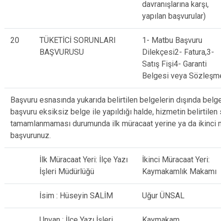
davranışlarına karşı,
yapılan başvurular)
20
TÜKETİCİ SORUNLARI
1- Matbu Başvuru
BAŞVURUSU
Dilekçesi2- Fatura,3-
Satış Fişi4- Garanti
Belgesi veya Sözleşm
Başvuru esnasında yukarıda belirtilen belgelerin dışında belg
başvuru eksiksiz belge ile yapıldığı halde, hizmetin belirtilen
tamamlanmaması durumunda ilk müracaat yerine ya da ikinci 
başvurunuz.
İlk Müracaat Yeri: İlçe Yazı
İkinci Müracaat Yeri:
İşleri Müdürlüğü
Kaymakamlık Makamı
İsim : Hüseyin SALİM
Uğur ÜNSAL
Unvan : İlçe Yazı İşleri
Kaymakam