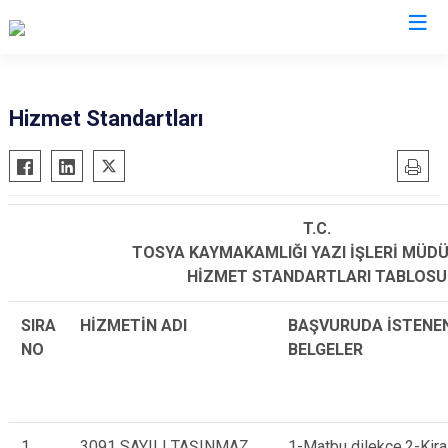
Kastamonu
Hizmet Standartları
Abana
Hanönü
Ağlı
İhsangazi
Araç
İnebolu
T.C.
Azdavay
Küre
TOSYA KAYMAKAMLIĞI YAZI İŞLERİ MÜD
HİZMET STANDARTLARI TABLOSU
Bozkurt
Pınarbaşı
Çatalzeytin
Şenpazar
SIRA
HİZMETİN ADI
BAŞVURUDA İSTENE
Cide
Seydiler
NO
BELGELER
Daday
Taşköprü
Devrekani
Tosya
Doğanyurt
1
3091 SAYILI TAŞINMAZ
1-Matbu dilekçe,2-Kira